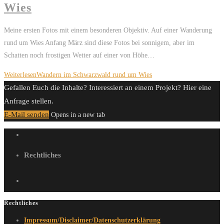
Wies
Meine ersten Fotos mit einem besonderen Objektiv. Auf einer Wanderung
rund um Wies Anfang März sind diese Fotos bei sonnigem, aber im
Schatten noch frostigen Wetter auf einer von Höhe…
Weiterlesen
Wandern im Schwarzwald rund um Wies
Gefallen Euch die Inhalte? Interessiert an einem Projekt? Hier eine
Anfrage stellen.
E-Mail senden
Opens in a new tab
Rechtliches
Rechtliches
Impressum/Disclaimer/Datenschutzerklärung